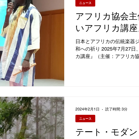
ニュース
アフリカ協会主
いアフリカ講座
日本とアフリカの伝統楽器
和への祈り 2025年7月2
カ講座』（主催：アフリカ協
ば）が開催されました。講
ル・シー（Latyr...
2024年2月1日
読了時間: 3分
ニュース
テート・モダン A 