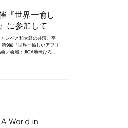
催『世界一愉し
』に参加して
ジャンベと和太鼓の共演、平
7日、第9回『世界一愉しいアフリ
会／会場：JICA地球ひろ
師はジャンベ奏者のラティー
World in