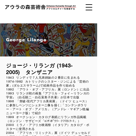
George Lilanga
ジョージ・リランガ
(1943-
2005)
タンザニア
1943
リンディで７人兄弟姉妹の２番目に生まれる
1974-1982
カトリックのシスター・ジンによる「芸術の
家」(ダルエスサラーム)で絵画作品を作り始める
1992
「アウト・オブ・アフリカ」展（ロンドン）に出品
1993
リランガ初の画集『アフリカ・フォイ～リランガの
宇宙』（白石顕二・白石富美子共著）が日本で出版
1996
「突破-現代アフリカ美術展」（ドイツ ヒュース）
に参加しベンツにシェターニ像を描く;「コンテンポラリ
ー・
アート・
オブ・アメリカ」（アンドレ・マギアン他編
ニューヨーク版）で紹介
1999
オークション・カタログ表紙にリランガ作品掲載
（ロンドン・サザビーズ「ｺﾝﾃﾝﾎﾟﾗﾘｰ･ｱﾌﾘｶﾝｱｰﾄ」）
2000
ミラノ・アフリカ映画祭（イタリア）カタログ・ポ
スターに使用される
2004
「アフリカ・リミックス」展（ドイツ デュッセルド