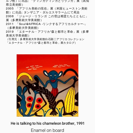
ルフ他）に出品; 「ティンガティンガとリランガ」展（高知
県立美術館）
2005
「アフリカ美術の現在」展（米国ヒューストン美術
館）に出品; タンザニア・ダルエスサラームにて死去
2006
「ジョージ・リランガ この世は精霊たちとともに」
展（多摩美術大学美術館）
2011
「Soul@AFRICA -リンクするアフリカルチャー-」
（多摩美術大学美術館）
2019
「エターナル・アフリカ*森と都市と革命」展（多摩
美術大学美術館）
（引用元：多摩美術大学​美術館白石顕二アフリカコレクション
「エターナル・アフリカ*森と都市と革命」展カタログ）
He is talking to his chameleon brother, 1991
Enamel on board