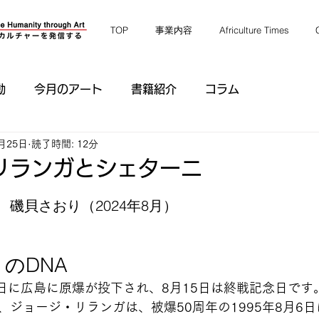
TOP
事業内容
Africulture Times
動
今月のアート
書籍紹介
コラム
月25日
読了時間: 12分
リランガとシェターニ
磯貝さおり（2024年8月）
のDNA
6日に広島に原爆が投下され、8月15日は終戦記念日です
、ジョージ・リランガは、被爆50周年の1995年8月6