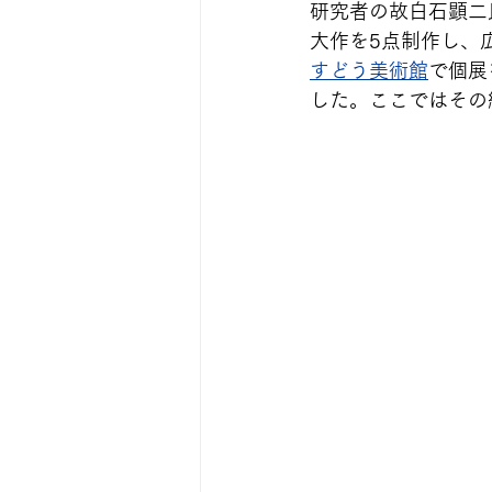
研究者の故白石顕二
大作を5点制作し、
すどう美術館
で個展
した。ここではその