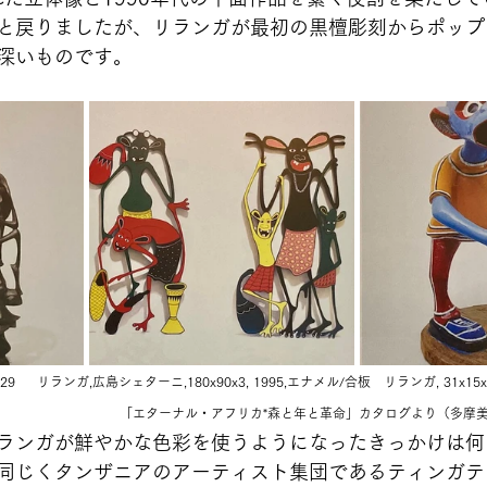
と戻りましたが、リランガが最初の黒檀彫刻からポップ
深いものです。
9 　 リランガ,広島シェターニ,180x90x3, 1995,エナメル/合板　リランガ, 31x15x1
「エターナル・アフリカ*森と年と革命」カタログより（多摩美
ランガが鮮やかな色彩を使うようになったきっかけは何
同じくタンザニアのアーティスト集団であるティンガテ