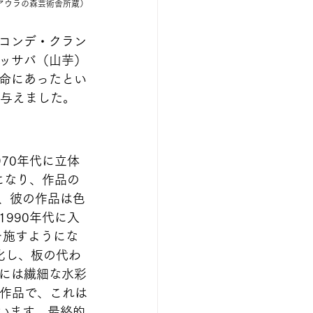
(アウラの森芸術舎所蔵）
コンデ・クラン
ッサバ（山芋）
命にあったとい
を与えました。
70年代に立体
になり、作品の
て、彼の作品は色
990年代に入
を施すようにな
化し、板の代わ
には繊細な水彩
体作品で、これは
ています。最終的