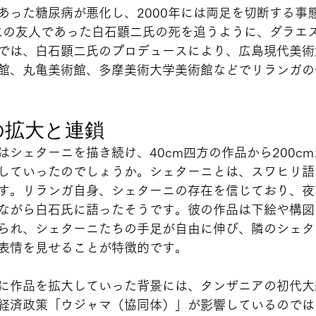
あった糖尿病が悪化し、2000年には両足を切断する事
無二の友人であった白石顕二氏の死を追うように、ダラエ
では、白石顕二氏のプロデュースにより、広島現代美術
館、丸亀美術館、多摩美術大学美術館などでリランガの
の拡大と連鎖
シェターニを描き続け、40cm四方の作品から200cmか
していったのでしょうか。シェターニとは、スワヒリ語
す。リランガ自身、シェターニの存在を信じており、夜
ながら白石氏に語ったそうです。彼の作品は下絵や構図
られ、シェターニたちの手足が自由に伸び、隣のシェタ
表情を見せることが特徴的です。
に作品を拡大していった背景には、タンザニアの初代大
経済政策「ウジャマ（協同体）」が影響しているのでは