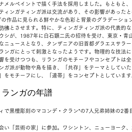
ナメルペイントで描く手法を採用しました。もともと、
ティンガティンガ派は交流があり、その影響があったと
ンガの作品に見られる鮮やかな色彩と背景のグラデーショ
彷彿とさせます。特に、ティンガティンガ派の代表的な
ウシが、1987年に白石顕二氏の招待を受け、東京・青
なニュースとなり、タンザニアの旧首都ダラエスサラー
ランガにとって刺激となったようです。物理的な技法に
響を受けつつも、リランガのモチーフやコンセプトは全
ンガ派が動物や鳥を描き、「共存」をテーマとしていた
」をモチーフにし、「連帯」をコンセプトとしています
リランガの年譜
ィで黒檀彫刻のマコンデ・クラン*の7人兄弟姉妹の2番
会い「芸術の家」に参加。ワシントン、ニューヨーク、