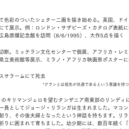
て色彩のついたシェター二画を描き始める。英国、ドイ
にて展示。例：ロンドン・サザビーズ・カタログ表紙に
島原爆記念館を訪問（8/6/1995）、大作5点を描く
切断。ミッテラン文化センターで個展、アフリカ・レミ
県立美術館等展示、ミラノ・アフリカ映画祭ポスターに
スサラームにて死去
*クランとは祖先が共通であるという意識を持
リカのキリマンジェロを望むタンザニア南東部のリンディ
一員としてジョージ・リランガは生まれました。マコン
創り、その後夫婦となったという神話を持ちます。リラ
祈りに囲まれて育ちました。幼少期には、数百年続く「