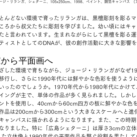
ージ・リランガ、シェターニ、105x250cm、1998、ペイント、銅箔キャンバス　
とんどない環境で育ったリランガは、黒檀彫刻を彫るマ
ころから叔父たちに彫刻を学びました。幼い頃にはキャ
たと言われています。生まれながらにして黒檀を彫る運
ティストとしてのDNAが、彼の創作活動に大きな影響
家から平面画へ
ざした環境で育ちながら、ジョージ・リランガがなぜ19
移行し、さらに1990年代には鮮やかな色彩を使うよう
いったのでしょうか。1970年代から1980年代にかけ
イングが主で、単体の作品が多く見られました。しかし1
ントを使用し、40cmから60cm四方の板に鮮やかな色
品は200cmから300cmという大きなスケールへと進
キャンバスに描かれるようになります。また、この時期
なりました。特に「広島シェターニ」は厚さ3cmの立
された立体像と1990年代の平面作品を繋ぐ役割を果たし