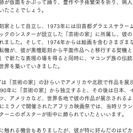
師が仮面をかぶって踊り、豊作や子孫繁栄を祈り、病人
いたことでしょう。
刻家として自立し、1973年には旧首都ダラエスサラー
ックのシスターが設立した「芸術の家」に所属し、彼の
れました。そして、1974年からは絵画を含むさまざま
転機が、彼が黒檀彫刻から平面作品へと移行する契機と
」で新たな表現の場を得ると同時に、マコンデ族の伝統
世界を築いていきました。
ンガは「芸術の家」の計らいでアメリカや北欧で作品を展
990年に「芸術の家」から独立すると、その後は日本、
ツ、アメリカなど、世界各地で彼の作品が展示されるよ
3月にミラノで開催されたアフリカ映画祭では、当時リラ
ターニのポスターが街中に飾られていたといいます。
に触れる機会もありましたが、彼が特に好んだのはピカ